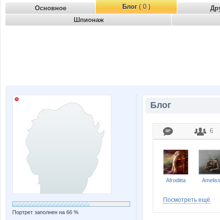
Блог
( 0 )
Основное
Др
Шпионаж
Блог
6
Afroditta
Amelis
Посмотреть ещё
Портрет заполнен на 66 %