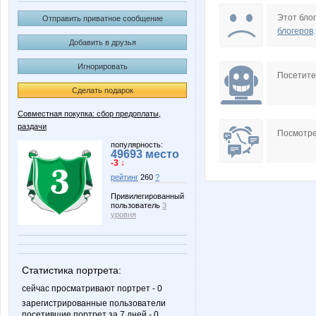
Pristavochka
Stella6
Этот блог
Отправить приватное сообщение
блогеров
.
Добавить в друзья
Игнорировать
tarakuly
unm
Посетит
Сделать подарок
Совместная покупка: сбор предоплаты,
раздачи
Оксанушка
Пируэтт
Посмотре
популярность:
49693 место
-3 ↓
рейтинг
260
?
Привилегированный
пользователь
3
уровня
Статистика портрета:
сейчас просматривают портрет - 0
зарегистрированные пользователи
посетившие портрет за 7 дней - 0